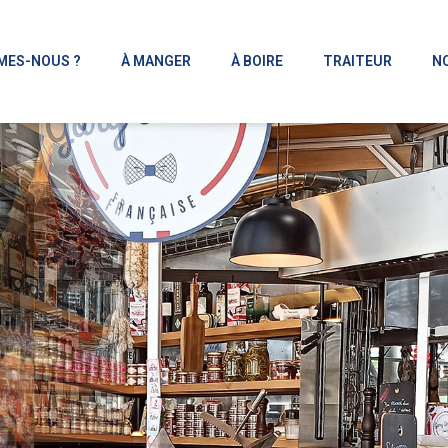
MES-NOUS ?
À MANGER
À BOIRE
TRAITEUR
N
cuterie
Fromages