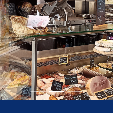
Can
tour Du
Produits 
MIAM MIAM !