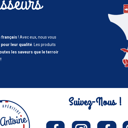
sseurs
s français
! Avec eux, nous vous
pour leur qualité
. Les produits
utes les saveurs que le terroir
!
Suivez-Nous !