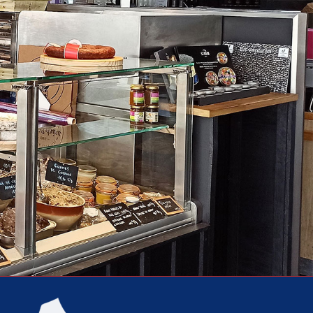
ard
De La Mer ...