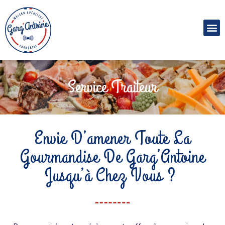
S
e
r
v
i
c
e
T
r
a
i
t
e
u
r
Envie D’amener Toute La
Gourmandise De Garg’Antoine
Jusqu’à Chez Vous ?