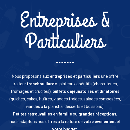
Entreprises &
Particuliers
Nous proposons aux
entreprises
et
particuliers
une offre
traiteur
franchouillarde
: plateaux apéritifs (charcuteries,
fromages et crudités),
buffets déjeunatoires
et
dinatoires
(quiches, cakes, huîtres, viandes froides, salades composées,
viandes à la plancha, desserts et boissons).
Petites retrouvailles en famille
ou
grandes réceptions
,
nous adaptons nos offres à la nature de
votre évènement
et
votre budget
.